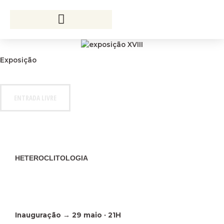
Skip
to
content
Exposição
ENTRADA LIVRE
HETEROCLITOLOGIA
Inauguração → 29 maio · 21H